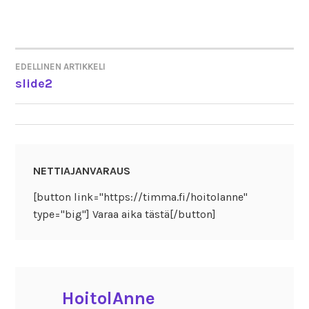
EDELLINEN ARTIKKELI
ARTIKKELIEN
slide2
SELAUS
NETTIAJANVARAUS
[button link="https://timma.fi/hoitolanne"
type="big"] Varaa aika tästä[/button]
HoitolAnne