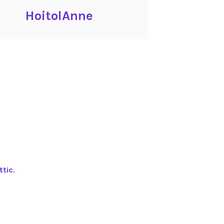
HoitolAnne
tic
.