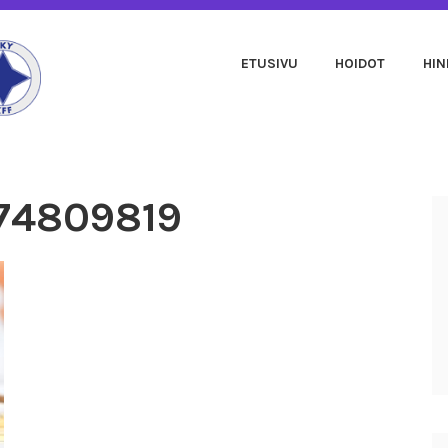
ETUSIVU
HOIDOT
HI
OLANNE
74809819