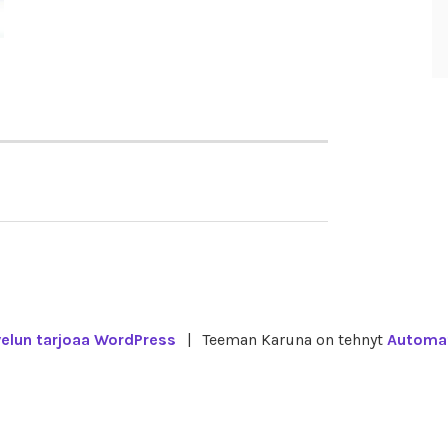
velun tarjoaa WordPress
|
Teeman Karuna on tehnyt
Automat