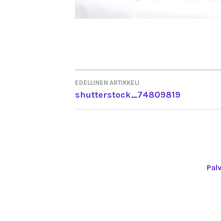
EDELLINEN ARTIKKELI
ARTIKKELIEN
shutterstock_74809819
SELAUS
Pal