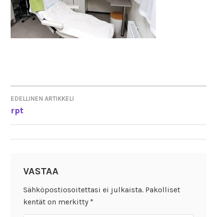
EDELLINEN ARTIKKELI
ARTIKKELIEN
rpt
SELAUS
VASTAA
Sähköpostiosoitettasi ei julkaista.
Pakolliset
kentät on merkitty
*